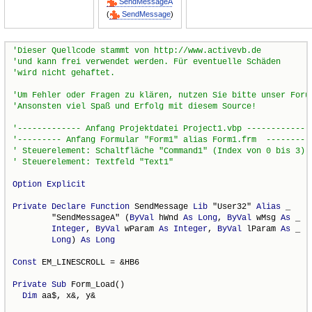
SendMessageA
(
SendMessage
)
Option
Explicit
Private
Declare
Function
 SendMessage 
Lib
 "User32" 
Alias
 _

        "SendMessageA" (
ByVal
 hWnd 
As
Long
, 
ByVal
 wMsg 
As
 _

Integer
, 
ByVal
 wParam 
As
Integer
, 
ByVal
 lParam 
As
 _

Long
) 
As
Long
Const
 EM_LINESCROLL = &HB6

Private
Sub
 Form_Load()

Dim
 aa$, x&, y&
