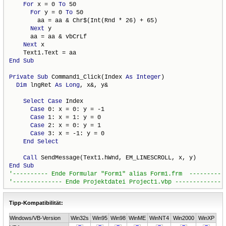
For
 x = 0 
To
 50

For
 y = 0 
To
 50

        aa = aa & Chr$(Int(Rnd * 26) + 65)

Next
 y

      aa = aa & vbCrLf

Next
 x

End
Sub
Private
Sub
 Command1_Click(Index 
As
Integer
)

Dim
 lngRet 
As
Long
, x&, y&

Select
Case
 Index

Case
 0: x = 0: y = -1

Case
 1: x = 1: y = 0

Case
 2: x = 0: y = 1

Case
 3: x = -1: y = 0

End
Select
Call
End
Sub
Tipp-Kompatibilität:
Windows/VB-Version
Win32s
Win95
Win98
WinME
WinNT4
Win2000
WinXP