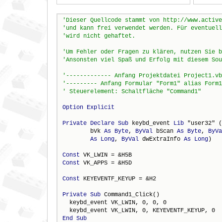
Option
Explicit
Private
Declare
Sub
 keybd_event 
Lib
 "user32" (
        bVk 
As
Byte
, 
ByVal
 bScan 
As
Byte
, 
ByVa
As
Long
, 
ByVal
 dwExtraInfo 
As
Long
)

Const
Const
 VK_APPS = &H5D

Const
 KEYEVENTF_KEYUP = &H2

Private
Sub
 Command1_Click()

  keybd_event VK_LWIN, 0, 0, 0

End
Sub