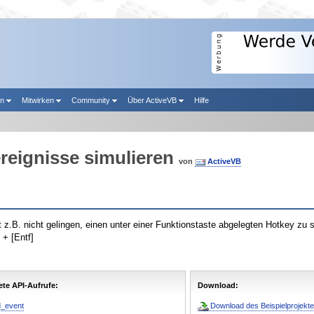
en
Mitwirken
Community
Über ActiveVB
Hilfe
ereignisse simulieren
von
ActiveVB
 z.B. nicht gelingen, einen unter einer Funktionstaste abgelegten Hotkey zu st
 + [Entf]
te API-Aufrufe:
Download:
d_event
Download des Beispielprojekte