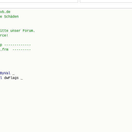
ByVal
 _

l
 dwFlags _
