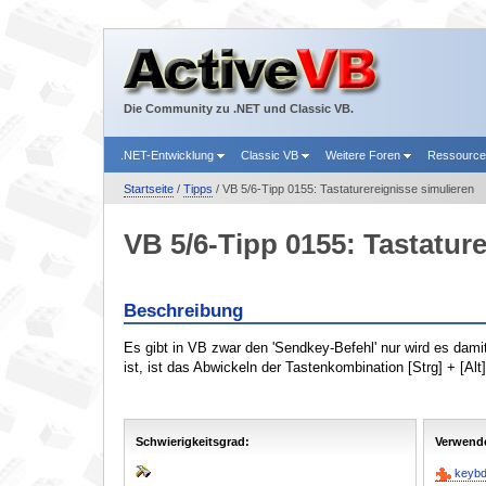
Die Community zu .NET und Classic VB.
.NET-Entwicklung
Classic VB
Weitere Foren
Ressourc
Startseite
/
Tipps
/ VB 5/6-Tipp 0155: Tastaturereignisse simulieren
VB 5/6-Tipp 0155: Tastatur
Beschreibung
Es gibt in VB zwar den 'Sendkey-Befehl' nur wird es damit
ist, ist das Abwickeln der Tastenkombination [Strg] + [Alt]
Schwierigkeitsgrad:
Verwende
keyb