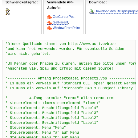
Schwierigkeitsgrad:
Verwendete API-
Download:
Aufrufe:
Download des Beispielprojekt
GetCursorPos
,
GetParent
,
WindowFromPoint