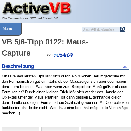
Über ActiveVB
Hilfe
Die Community zu .NET und Classic VB.
Menü
VB 5/6-Tipp 0122: Maus-
Capture
von
ActiveVB
Beschreibung
Mit Hilfe des letzten Tips läßt sich durch ein bißchen Herumgerechne mit
den Formabmaßen gut ermitteln, ob der Mauszeiger sich über oder neben
dem Form befindet. Was aber wenn zum Beispiel ein Menü größer als das
Formular ist? Durch einen kleinen Trick läßt sich wieder das Handle des
Objektes unter der Maus erfahren. Ist dann dessen Elternhandle gleich
dem Handle des eigen Forms, ist die Schlacht gewonnen.Mit ComboBoxen
funktioniert das leider nicht. Wer dazu eine Idee hat möge bitte Vorschläge
machen ;-)