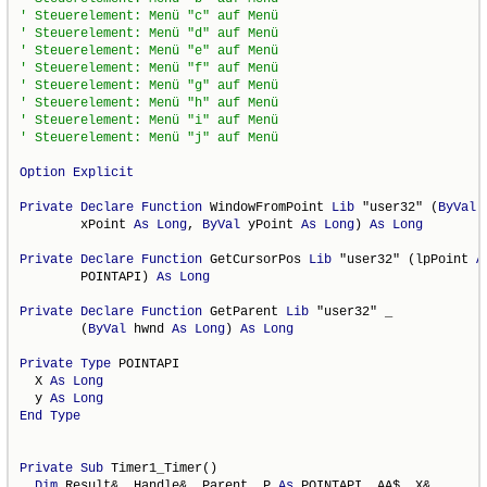
Option
Explicit
Private
Declare
Function
 WindowFromPoint 
Lib
 "user32" (
ByVal
 _
        xPoint 
As
Long
, 
ByVal
 yPoint 
As
Long
) 
As
Long
Private
Declare
Function
 GetCursorPos 
Lib
 "user32" (lpPoint 
A
        POINTAPI) 
As
Long
Private
Declare
Function
 GetParent 
Lib
 "user32" _

        (
ByVal
 hwnd 
As
Long
) 
As
Long
Private
Type
 POINTAPI

  X 
As
Long
  y 
As
Long
End
Type
Private
Sub
 Timer1_Timer()

Dim
 Result&, Handle&, Parent, P 
As
 POINTAPI, AA$, X&
