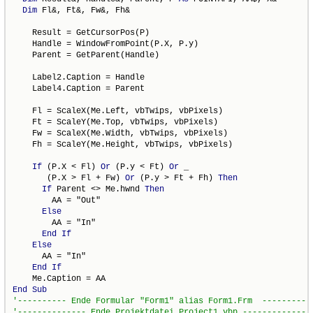
Dim
 Fl&, Ft&, Fw&, Fh&

    Result = GetCursorPos(P)

    Handle = WindowFromPoint(P.X, P.y)

    Parent = GetParent(Handle)

    Label2.Caption = Handle

    Label4.Caption = Parent

    Fl = ScaleX(Me.Left, vbTwips, vbPixels)

    Ft = ScaleY(Me.Top, vbTwips, vbPixels)

    Fw = ScaleX(Me.Width, vbTwips, vbPixels)

    Fh = ScaleY(Me.Height, vbTwips, vbPixels)

If
 (P.X < Fl) 
Or
 (P.y < Ft) 
Or
 _

       (P.X > Fl + Fw) 
Or
 (P.y > Ft + Fh) 
Then
If
 Parent <> Me.hwnd 
Then
        AA = "Out"

Else
        AA = "In"

End
If
Else
      AA = "In"

End
If
End
Sub