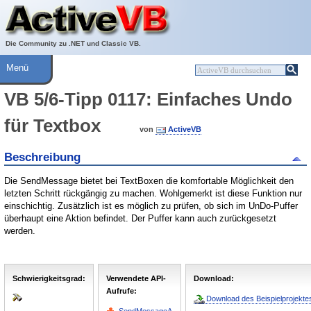
Über ActiveVB
Hilfe
Die Community zu .NET und Classic VB.
Menü
VB 5/6-Tipp 0117: Einfaches Undo
für Textbox
von
ActiveVB
Beschreibung
Die SendMessage bietet bei TextBoxen die komfortable Möglichkeit den
letzten Schritt rückgängig zu machen. Wohlgemerkt ist diese Funktion nur
einschichtig. Zusätzlich ist es möglich zu prüfen, ob sich im UnDo-Puffer
überhaupt eine Aktion befindet. Der Puffer kann auch zurückgesetzt
werden.
Schwierigkeitsgrad:
Verwendete API-
Download:
Aufrufe:
Download des Beispielprojektes