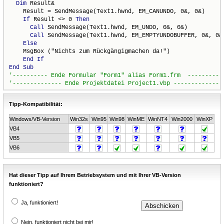
Dim
 Result&

    Result = SendMessage(Text1.hwnd, EM_CANUNDO, 0&, 0&)

If
 Result <> 0 
Then
Call
 SendMessage(Text1.hwnd, EM_UNDO, 0&, 0&)

Call
 SendMessage(Text1.hwnd, EM_EMPTYUNDOBUFFER, 0&, 0&)
Else
    MsgBox ("Nichts zum Rückgängigmachen da!")

End
If
End
Sub
Tipp-Kompatibilität:
Windows/VB-Version
Win32s
Win95
Win98
WinME
WinNT4
Win2000
WinXP
VB4
VB5
VB6
Hat dieser Tipp auf Ihrem Betriebsystem und mit Ihrer VB-Version
funktioniert?
Ja, funktioniert!
Nein, funktioniert nicht bei mir!