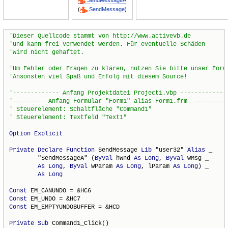
SendMessageA
(
SendMessage
)
Option
Explicit
Private
Declare
Function
 SendMessage 
Lib
 "user32" 
Alias
 _

        "SendMessageA" (
ByVal
 hwnd 
As
Long
, 
ByVal
 wMsg _

As
Long
, 
ByVal
 wParam 
As
Long
, lParam 
As
Long
) _

As
Long
Const
Const
Const
 EM_EMPTYUNDOBUFFER = &HCD

Private
Sub
 Command1_Click()
