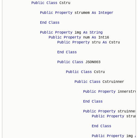
Public
Class
 Cstru

Public
Property
 strumem 
As
Integer
End
Class
Public
Property
 img 
As
String
Public
Property
 num 
As
 Int16

Public
Property
 stru 
As
 Cstru

End
Class
Public
Class
 JSON003

Public
Class
 Cstru

Public
Class
 Cstruinner

Public
Property
 innerstru
End
Class
Public
Property
 struinner
Public
Property
 strum
End
Class
Public
Property
 img 
A