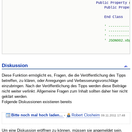
Public
Property
 n
Public
Proper
End
Class
' -----------
' -----------
' -----------
' JSON002.vbp
Diskussion
Diese Funktion ermöglicht es, Fragen, die die Veröffentlichung des Tipps
betreffen, zu klären, oder Anregungen und Verbesserungsvorschläge
einzubringen. Nach der Veröffentlichung des Tipps werden diese Beiträge
nicht weiter verlinkt. Allgemeine Fragen zum Inhalt sollten daher hier nicht
geklärt werden.
Folgende Diskussionen existieren bereits
Bitte noch mal hoch laden...
-
Robert Closheim
09.11.2011 17:48
Um eine Diskussion eröffnen zu können, müssen sie angemeldet sein.