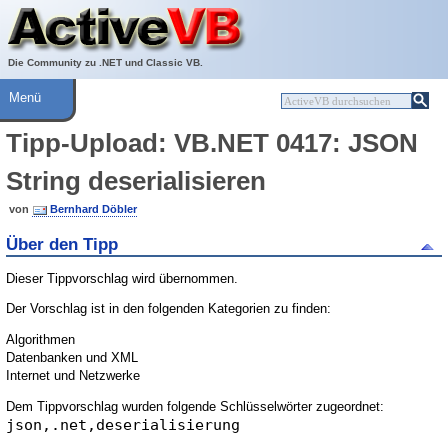
Über ActiveVB
Hilfe
Die Community zu .NET und Classic VB.
Menü
Tipp-Upload: VB.NET 0417: JSON
String deserialisieren
von
Bernhard Döbler
Über den Tipp
Dieser Tippvorschlag wird übernommen.
Der Vorschlag ist in den folgenden Kategorien zu finden:
Algorithmen
Datenbanken und XML
Internet und Netzwerke
Dem Tippvorschlag wurden folgende Schlüsselwörter zugeordnet:
json,.net,deserialisierung