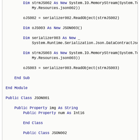
Dim
 strmJS002 
As
New
 System.IO.MemoryStream(System.Te
            My.Resources.json002))

        oJS002 = serializer002.ReadObject(strmJS002)

Dim
 oJS003 
As
New
 JSON003()

Dim
 serializer003 
As
New
 _

            System.Runtime.Serialization.Json.DataContractJso
Dim
 strmJS003 
As
New
 System.IO.MemoryStream(System.Te
            My.Resources.json003))

        oJS003 = serializer003.ReadObject(strmJS003)

End
Sub
End
Module
Public
Class
 JSON001

Public
Property
 img 
As
String
Public
Property
 num 
As
 Int16

End
Class
Public
Class
 JSON002
