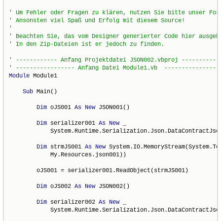
' Um Fehler oder Fragen zu klären, nutzen Sie bitte unser For
' Ansonsten viel Spaß und Erfolg mit diesem Source!
'
' Beachten Sie, das vom Designer generierter Code hier ausgeb
' In den Zip-Dateien ist er jedoch zu finden.
' ------------ Anfang Projektdatei JSON002.vbproj -----------
' ----------------- Anfang Datei Module1.vb  ----------------
Module
 Module1

Sub
 Main()

Dim
 oJS001 
As
New
 JSON001()

Dim
 serializer001 
As
New
 _

            System.Runtime.Serialization.Json.DataContractJso
Dim
 strmJS001 
As
New
 System.IO.MemoryStream(System.Te
            My.Resources.json001))

        oJS001 = serializer001.ReadObject(strmJS001)

Dim
 oJS002 
As
New
 JSON002()

Dim
 serializer002 
As
New
 _

            System.Runtime.Serialization.Json.DataContractJso