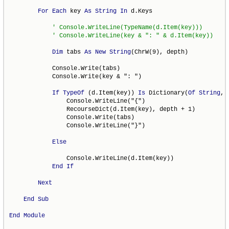
For
Each
 key 
As
String
In
 d.Keys

' Console.WriteLine(TypeName(d.Item(key)))
' Console.WriteLine(key & ": " & d.Item(key))
Dim
 tabs 
As
New
String
(ChrW(9), depth)

            Console.Write(tabs)

            Console.Write(key & ": ")

If
TypeOf
 (d.Item(key)) 
Is
 Dictionary(
Of
String
, 
                Console.WriteLine("{")

                RecourseDict(d.Item(key), depth + 1)

                Console.Write(tabs)

                Console.WriteLine("}")

Else
                Console.WriteLine(d.Item(key))

End
If
Next
End
Sub
End
Module