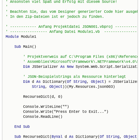
' Ansonsten viel Spaß und Erfolg mit diesem Source!
'
' Beachten Sie, das vom Designer generierter Code hier ausgeb
' In den Zip-Dateien ist er jedoch zu finden.
' ------------ Anfang Projektdatei JSON001.vbproj -----------
' ----------------- Anfang Datei Module1.vb  ----------------
Module
 Module1

Sub
 Main()

' Projektverweis auf C:\Program Files (x86)\Reference
' Assemblies\Microsoft\Framework\.NETFramework\v4.0\S
Dim
 JSSerializer 
As
New
 System.Web.Script.Serializati
' JSON-Beispielstrings als Ressource hinterlegt
Dim
 d 
As
 Dictionary(
Of
String
, 
Object
) = JSSerializer
String
, 
Object
))(My.Resources.json003)

        RecourseDict(d, 0)

        Console.WriteLine("")

        Console.Write("Press Enter to Exit...")

        Console.ReadLine()

End
Sub
Sub
 RecourseDict(
ByVal
 d 
As
 Dictionary(
Of
String
, 
Object
)