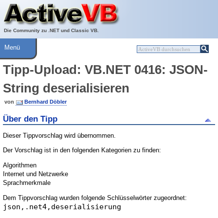
Über ActiveVB
Hilfe
Die Community zu .NET und Classic VB.
Menü
Tipp-Upload: VB.NET 0416: JSON-
String deserialisieren
von
Bernhard Döbler
Über den Tipp
Dieser Tippvorschlag wird übernommen.
Der Vorschlag ist in den folgenden Kategorien zu finden:
Algorithmen
Internet und Netzwerke
Sprachmerkmale
Dem Tippvorschlag wurden folgende Schlüsselwörter zugeordnet:
json,.net4,deserialisierung